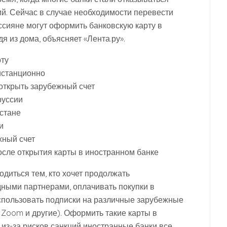
ий. Сейчас в случае необходимости перевести
оссияне могут оформить банковскую карту в
я из дома, объясняет «Лента.ру».
рту
истанционно
открыть зарубежный счет
руссии
хстане
и
жный счет
осле открытия карты в иностранном банке
диться тем, кто хочет продолжать
дными партнерами, оплачивать покупки в
использовать подписки на различные зарубежные
nb, Zoom и другие). Оформить такие карты в
из-за рисков санкций иностранные банки все