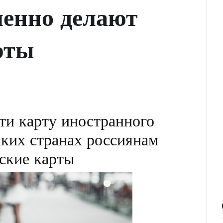
ленно делают
рты
ти карту иностранного
аких странах россиянам
ские карты