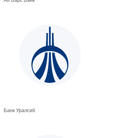
АК Барс Банк
Банк Уралсиб