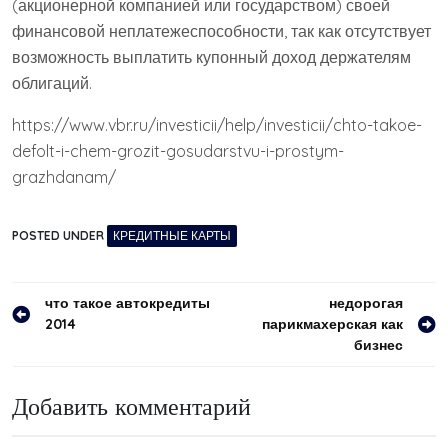
(акционерной компанией или государством) своей
финансовой неплатежеспособности, так как отсутствует
возможность выплатить купонный доход держателям
облигаций.
https://www.vbr.ru/investicii/help/investicii/chto-takoe-
defolt-i-chem-grozit-gosudarstvu-i-prostym-
grazhdanam/
POSTED UNDER
КРЕДИТНЫЕ КАРТЫ
Навигация
что такое автокредиты
недорогая
2014
парикмахерская как
по
бизнес
записям
Добавить комментарий