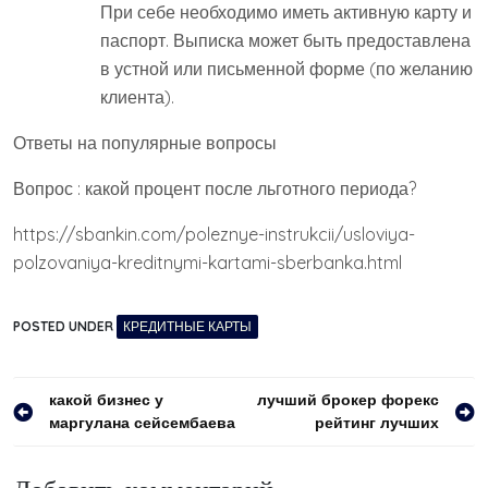
При себе необходимо иметь активную карту и
паспорт. Выписка может быть предоставлена
в устной или письменной форме (по желанию
клиента).
Ответы на популярные вопросы
Вопрос : какой процент после льготного периода?
https://sbankin.com/poleznye-instrukcii/usloviya-
polzovaniya-kreditnymi-kartami-sberbanka.html
POSTED UNDER
КРЕДИТНЫЕ КАРТЫ
Навигация
какой бизнес у
лучший брокер форекс
маргулана сейсембаева
рейтинг лучших
по
записям