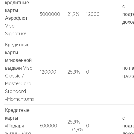
кредитные
с
карты
3000000
21,9%
12000
подт
Аэрофлот
дохо
Visa
Signature
Кредитные
карты
мгновенной
выдачи Visa
по п
120000
25,9%
0
Classic /
граж
MasterCard
Standard
«Momentum»
Кредитные
карты
с
25,9%
«Подари
600000
0
подт
– 33,9%
жизнь» Visa
дохо