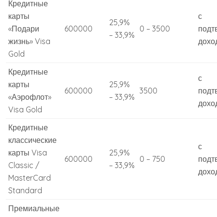
Кредитные
карты
с
25,9%
«Подари
600000
0 – 3500
подт
– 33,9%
жизнь» Visa
дохо
Gold
Кредитные
с
карты
25,9%
600000
3500
подт
«Аэрофлот»
– 33,9%
дохо
Visa Gold
Кредитные
классические
с
карты Visa
25,9%
600000
0 – 750
подт
Classic /
– 33,9%
дохо
MasterCard
Standard
Премиальные