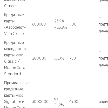
Classic
Кредитные
с
карты
25,9%
600000
900
подт
«Аэрофлот»
– 33,9%
дохо
Visa Classic
Кредитные
молодёжные
с
карты Visa
200000
33,9%
750
подт
Classic /
дохо
MasterCard
Standard
Премиальные
кредитные
карты Visa
от
Signature и
3000000
4900
инди
21,9%
MasterCard