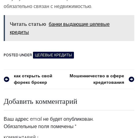
обязательно связан с недвижимостью.
Читать статью
банки выдающие целевые
кредиты
POSTED UNDER
ЦЕЛЕВЫЕ КРЕДИТЫ
Навигация
как открыть свой
Мошенничество в сфере
форекс брокер
кредитования
по
записям
Добавить комментарий
Ваш адрес email не будет опубликован.
Обязательные поля помечены
*
КОММЕНТАРИЙ
*