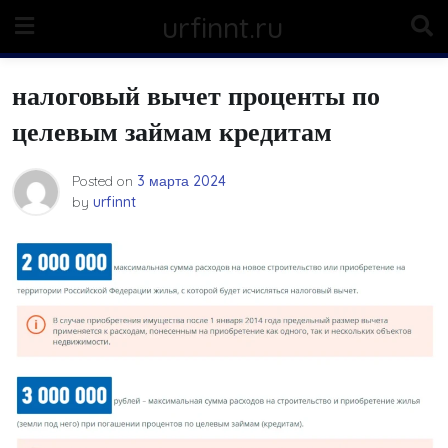
Skip
urfinnt.ru
to
content
налоговый вычет проценты по
целевым займам кредитам
Posted on
3 марта 2024
by
urfinnt