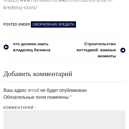
https://www.raiffeisen.ru/wiki/chto-nuzhno-znat-o-
kreditnoj-istorii/
POSTED UNDER
ОФОРМЛЕНИЕ КРЕДИТА
Навигация
что должен знать
Строительство
владелец бизнеса
коттеджей: важные
по
моменты
записям
Добавить комментарий
Ваш адрес email не будет опубликован.
Обязательные поля помечены
*
КОММЕНТАРИЙ
*