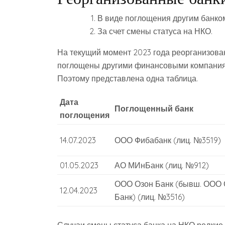
В виде поглощения другим банко
За счет смены статуса на НКО.
На текущий момент 2023 года реорганизован
поглощены другими финансовыми компаниям
Поэтому представлена одна таблица.
Дата
Поглощенный банк
поглощения
14.07.2023
ООО Фибабанк (лиц. №3519)
01.05.2023
АО МИнБанк (лиц. №912)
ООО Озон Банк (бывш. ООО
12.04.2023
Банк) (лиц. №3516)
Случаи смены статуса банка на НКО редкие