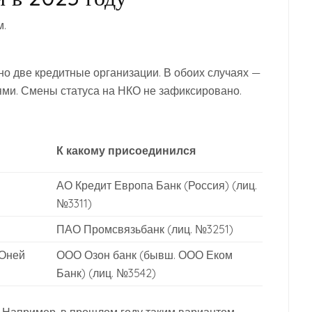
м.
о две кредитные организации. В обоих случаях —
и. Смены статуса на НКО не зафиксировано.
К какому присоединился
АО Кредит Европа Банк (Россия) (лиц.
№3311)
ПАО Промсвязьбанк (лиц. №3251)
 Оней
ООО Озон банк (бывш. ООО Еком
Банк) (лиц. №3542)
. Например, в прошлом году таким вариантом