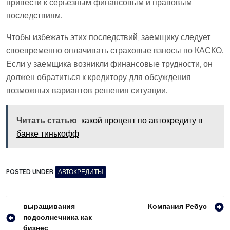
привести к серьезным финансовым и правовым
последствиям.
Чтобы избежать этих последствий, заемщику следует
своевременно оплачивать страховые взносы по КАСКО.
Если у заемщика возникли финансовые трудности, он
должен обратиться к кредитору для обсуждения
возможных вариантов решения ситуации.
Читать статью
какой процент по автокредиту в
банке тинькофф
POSTED UNDER
АВТОКРЕДИТЫ
Навигация
выращивания
Компания Ребус
подсолнечника как
по
бизнес