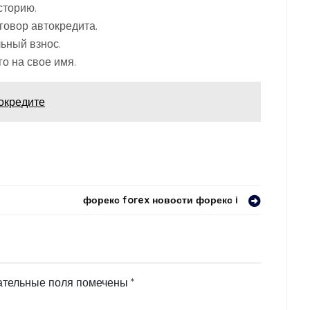
сторию.
оговор автокредита.
ьный взнос.
го на свое имя.
токредите
форекс forex новости форекс i
ательные поля помечены
*