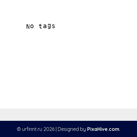
© urfinnt.ru 2026
|
Designed by
PixaHive.com
.