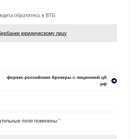
едита обратитесь в ВТБ.
сбербанке юридическому лицу
форекс российские брокеры с лицензией цб
рф
ательные поля помечены
*