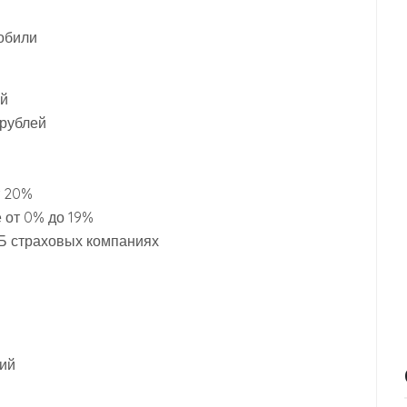
обили
ей
 рублей
т 20%
 от 0% до 19%
Б страховых компаниях
сий