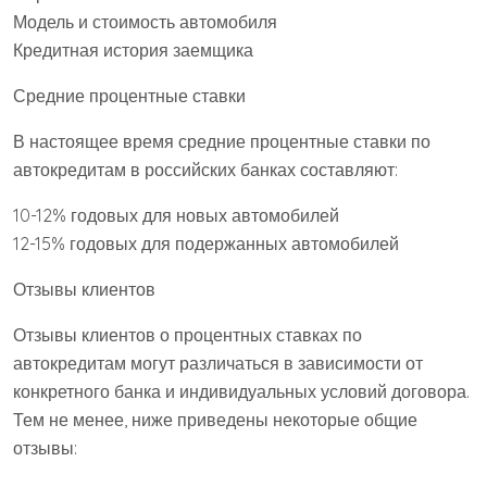
Модель и стоимость автомобиля
Кредитная история заемщика
Средние процентные ставки
В настоящее время средние процентные ставки по
автокредитам в российских банках составляют:
10-12% годовых для новых автомобилей
12-15% годовых для подержанных автомобилей
Отзывы клиентов
Отзывы клиентов о процентных ставках по
автокредитам могут различаться в зависимости от
конкретного банка и индивидуальных условий договора.
Тем не менее, ниже приведены некоторые общие
отзывы: