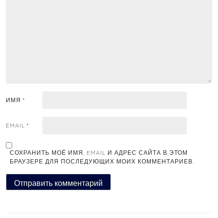
ИМЯ
*
EMAIL
*
СОХРАНИТЬ МОЁ ИМЯ, EMAIL И АДРЕС САЙТА В ЭТОМ
БРАУЗЕРЕ ДЛЯ ПОСЛЕДУЮЩИХ МОИХ КОММЕНТАРИЕВ.