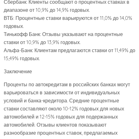
Сбербанк: Клиенты сообщают о процентных ставках в
диапазоне от 10,9% до 14,9% годовых.
ВТБ: Процентные ставки варьируются от 11,0% до 14,0%
годовых.
Тинькофф Банк: Отзывы указывают на процентные
ставки от 10,9% до 13,9% годовых.
Альфа-Банк: Клиентам предлагаются ставки от 11,49% до
15,49% годовых.
Заключение
Проценты по автокредитам в российских банках могут
варьироваться в зависимости от индивидуальных
условий и банка-кредитора. Средние процентные
ставки составляют около 10-12% годовых для новых
автомобилей и 12-15% годовых для подержанных
автомобилей. Отзывы клиентов показывают
разнообразие процентных ставок, предлагаемых