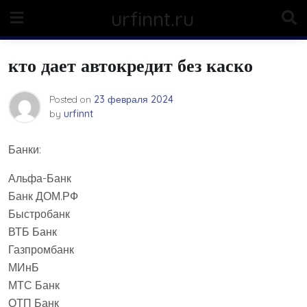
Skip
urfinnt.ru
to
content
кто дает автокредит без каско
Posted on
23 февраля 2024
by
urfinnt
Банки:
Альфа-Банк
Банк ДОМ.РФ
Быстробанк
ВТБ Банк
Газпромбанк
МИнБ
МТС Банк
ОТП Банк