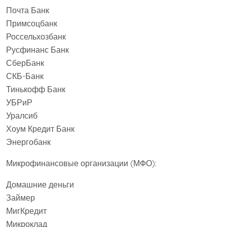
Почта Банк
Примсоцбанк
Россельхозбанк
Русфинанс Банк
СберБанк
СКБ-Банк
Тинькофф Банк
УБРиР
Уралсиб
Хоум Кредит Банк
Энергобанк
Микрофинансовые организации (МФО):
Домашние деньги
Займер
МигКредит
Микроклад