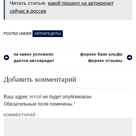
Читать статью
какой процент на автокредит
сейчас в россии
POSTED UNDER
АВТОКРЕДИТЫ
Навигация
на каких условиях
форекс банк альфа
дается автокредит
форекс отзывы
по
записям
Добавить комментарий
Ваш адрес email не будет опубликован.
Обязательные поля помечены
*
КОММЕНТАРИЙ
*