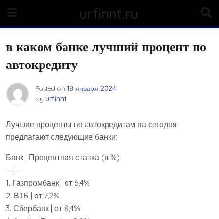
Skip
urfinnt.ru
to
content
в каком банке лучший процент по
автокредиту
Posted on
18 января 2024
by
urfinnt
Лучшие проценты по автокредитам на сегодня
предлагают следующие банки:
Банк | Процентная ставка (в %)
—|—
1. Газпромбанк | от 6,4%
2. ВТБ | от 7,2%
3. Сбербанк | от 8,4%