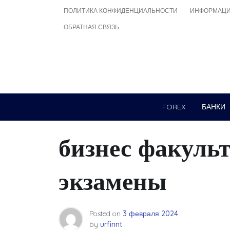
Skip
ПОЛИТИКА КОНФИДЕНЦИАЛЬНОСТИ
ИНФОРМАЦИ
to
ОБРАТНАЯ СВЯЗЬ
content
FOREX
БАНКИ
бизнес факульт
экзамены
Posted on
3 февраля 2024
by
urfinnt