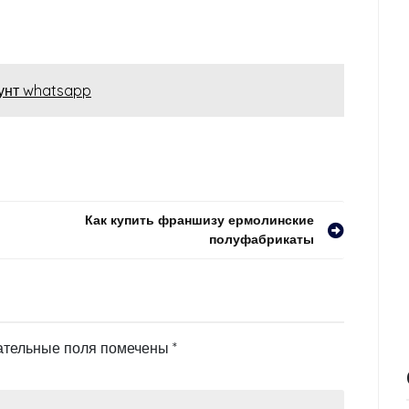
аунт whatsapp
Как купить франшизу ермолинские
полуфабрикаты
ательные поля помечены
*