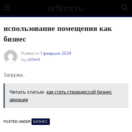
Skip
urfinnt.ru
to
content
использование помещения как
бизнес
Posted on
1 февраля 2024
by
urfinnt
Загрузка…
Читать статью
как стать стюардессой бизнес
авиации
POSTED UNDER
БИЗНЕС