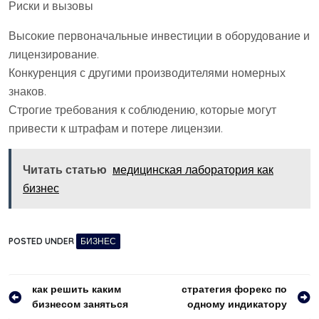
Риски и вызовы
Высокие первоначальные инвестиции в оборудование и
лицензирование.
Конкуренция с другими производителями номерных
знаков.
Строгие требования к соблюдению, которые могут
привести к штрафам и потере лицензии.
Читать статью
медицинская лаборатория как
бизнес
POSTED UNDER
БИЗНЕС
Навигация
как решить каким
стратегия форекс по
бизнесом заняться
одному индикатору
по