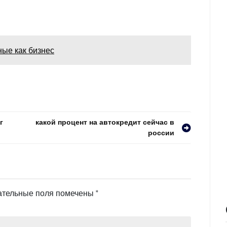
ые как бизнес
г
какой процент на автокредит сейчас в
россии
ательные поля помечены
*