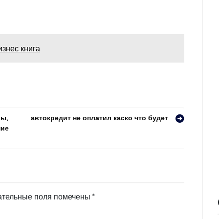
изнес книга
вы,
автокредит не оплатил каско что будет
ние
ательные поля помечены
*