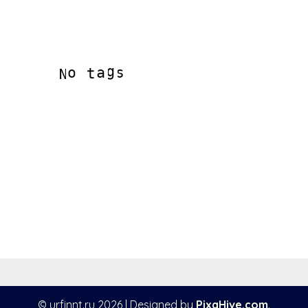
© urfinnt.ru 2026
|
Designed by
PixaHive.com
.