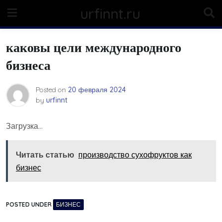
Skip
urfinnt.ru
to
content
каковы цели международного
бизнеса
Posted on
20 февраля 2024
by
urfinnt
Загрузка…
Читать статью
производство сухофруктов как
бизнес
POSTED UNDER
БИЗНЕС