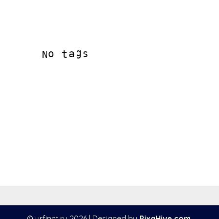
© urfinnt.ru 2026
|
Designed by
PixaHive.com
.