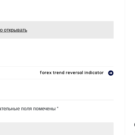
но открывать
forex trend reversal indicator
ательные поля помечены
*