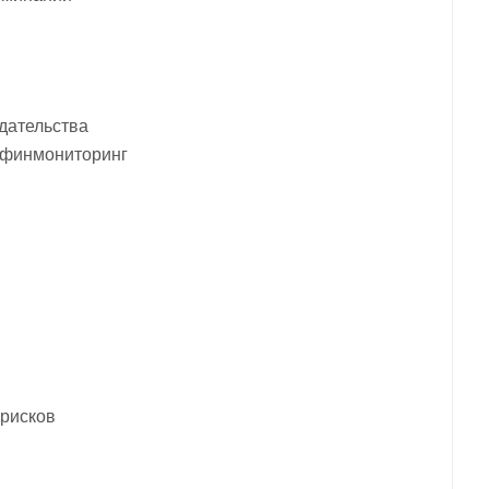
дательства
осфинмониторинг
рисков