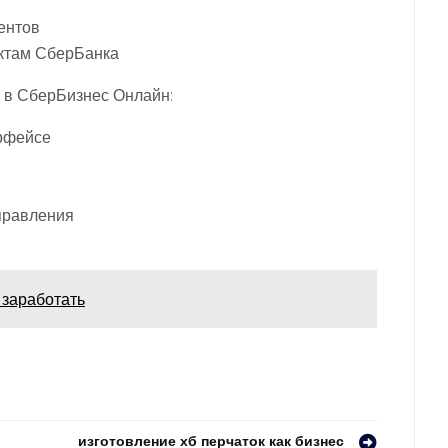
ентов
уктам СберБанка
 в СберБизнес Онлайн:
ерфейсе
правления
 заработать
изготовление хб перчаток как бизнес