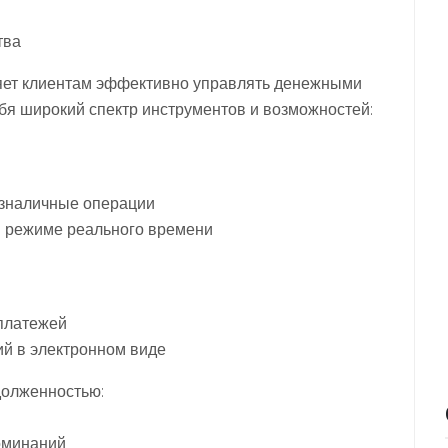
тва
яет клиентам эффективно управлять денежными
бя широкий спектр инструментов и возможностей:
езналичные операции
в режиме реального времени
платежей
й в электронном виде
долженностью:
оминаний