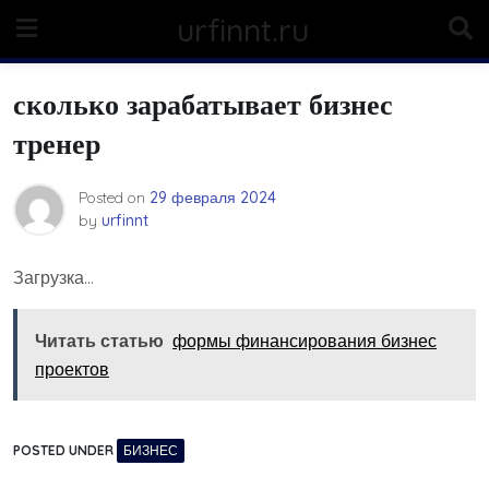
Skip
urfinnt.ru
to
content
сколько зарабатывает бизнес
тренер
Posted on
29 февраля 2024
by
urfinnt
Загрузка…
Читать статью
формы финансирования бизнес
проектов
POSTED UNDER
БИЗНЕС