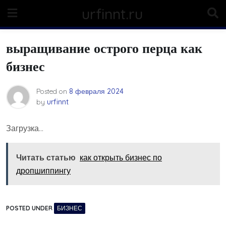
Skip
urfinnt.ru
to
content
выращивание острого перца как
бизнес
Posted on
8 февраля 2024
by
urfinnt
Загрузка…
Читать статью
как открыть бизнес по
дропшиппингу
POSTED UNDER
БИЗНЕС