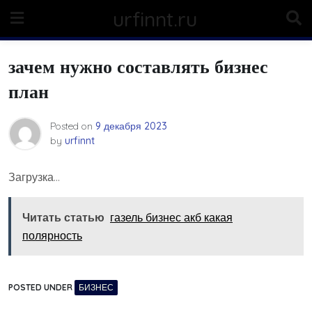
Skip
urfinnt.ru
to
content
зачем нужно составлять бизнес
план
Posted on
9 декабря 2023
by
urfinnt
Загрузка…
Читать статью
газель бизнес акб какая
полярность
POSTED UNDER
БИЗНЕС