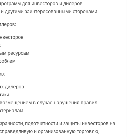
программ для инвесторов и дилеров
 и другими заинтересованными сторонами
илеров:
инвесторов
к
ным ресурсам
проблем
в:
ых дилеров
тики
 возмещением в случае нарушения правил
атериалам
зрачности, подотчетности и защиты инвесторов на
справедливую и организованную торговлю,