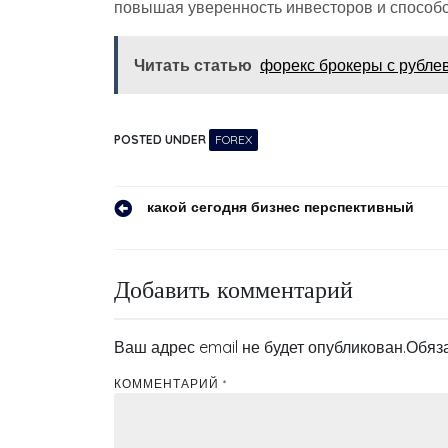
повышая уверенность инвесторов и способс
Читать статью
форекс брокеры с рубле
POSTED UNDER
FOREX
Навигация
какой сегодня бизнес перспективный
по
записям
Добавить комментарий
Ваш адрес email не будет опубликован.
Обяз
КОММЕНТАРИЙ
*