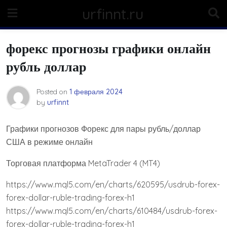
Skip
urfinnt.ru
to
content
форекс прогнозы графики онлайн
рубль доллар
Posted on
1 февраля 2024
by
urfinnt
Графики прогнозов Форекс для пары рубль/доллар
США в режиме онлайн
Торговая платформа MetaTrader 4 (MT4)
https://www.mql5.com/en/charts/620595/usdrub-forex-
forex-dollar-ruble-trading-forex-h1
https://www.mql5.com/en/charts/610484/usdrub-forex-
forex-dollar-ruble-trading-forex-h1