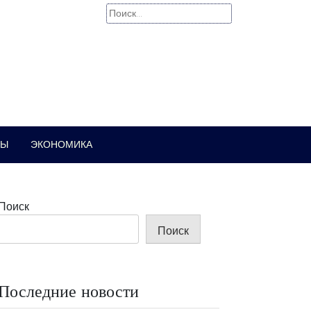
Найти:
РЫ
ЭКОНОМИКА
Поиск
Поиск
Последние новости