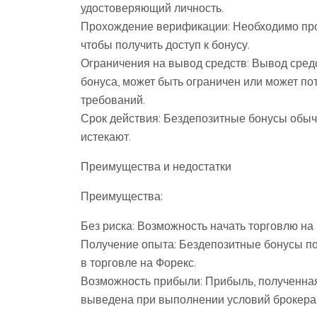
удостоверяющий личность.
Прохождение верификации: Необходимо прой
чтобы получить доступ к бонусу.
Ограничения на вывод средств: Вывод сред
бонуса, может быть ограничен или может п
требований.
Срок действия: Бездепозитные бонусы обычн
истекают.
Преимущества и недостатки
Преимущества:
Без риска: Возможность начать торговлю на
Получение опыта: Бездепозитные бонусы по
в торговле на Форекс.
Возможность прибыли: Прибыль, полученная
выведена при выполнении условий брокера