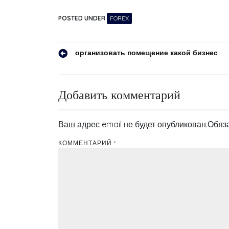
POSTED UNDER
FOREX
Навигация
организовать помещение какой бизнес
по
записям
Добавить комментарий
Ваш адрес email не будет опубликован.
Обяз
КОММЕНТАРИЙ
*