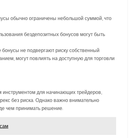
нусы обычно ограничены небольшой суммой, что
льзования бездепозитных бонусов могут быть
 бонусы не подвергают риску собственный
анием, могут повлиять на доступную для торговли
м инструментом для начинающих трейдеров,
рекс без риска. Однако важно внимательно
жде чем принимать решение.
 сам