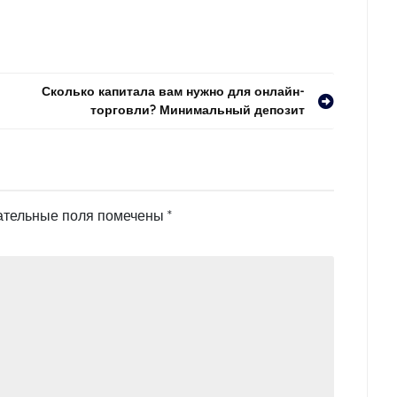
Сколько капитала вам нужно для онлайн-
торговли? Минимальный депозит
ательные поля помечены
*