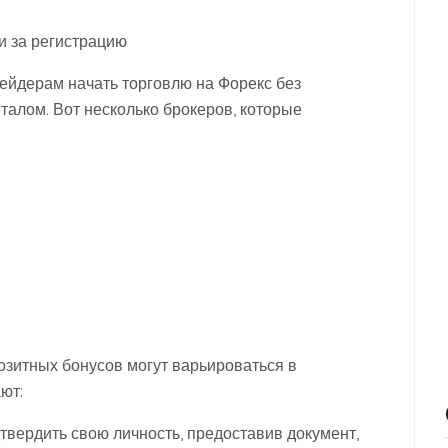
и за регистрацию
ейдерам начать торговлю на Форекс без
талом. Вот несколько брокеров, которые
озитных бонусов могут варьироваться в
ют:
твердить свою личность, предоставив документ,