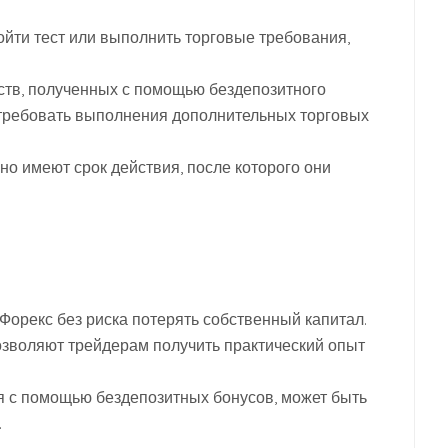
ти тест или выполнить торговые требования,
ств, полученных с помощью бездепозитного
отребовать выполнения дополнительных торговых
о имеют срок действия, после которого они
 Форекс без риска потерять собственный капитал.
зволяют трейдерам получить практический опыт
 с помощью бездепозитных бонусов, может быть
.