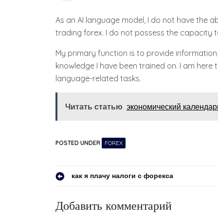
As an AI language model, I do not have the abi
trading forex. I do not possess the capacity 
My primary function is to provide information
knowledge I have been trained on. I am here 
language-related tasks.
Читать статью
экономический календарь
POSTED UNDER
FOREX
Навигация
как я плачу налоги с форекса
по
Добавить комментарий
записям