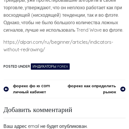
торговле, утверждают, что он неплохо работает как при
восходящей (нисходящей) тенденции, так и во флэте.
Однако, чтобы не было большого количества ложных
сигналов, лучше не использовать Trend Wave во флэте.
https://alpari.com/ru/beginner/articles/indicators-
without-redrawing/
POSTED UNDER
ИНДИКАТОРЫ FOREX
Навигация
форекс фо ю com
форекс как определить
личный кабинет
рынок
по
записям
Добавить комментарий
Ваш адрес email не будет опубликован.