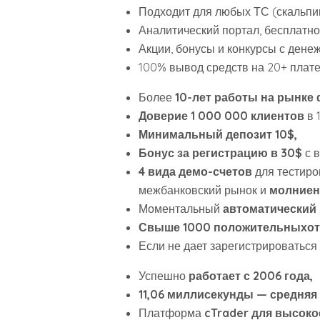
Подходит для любых ТС (скальпин
Аналитический портал, бесплатн
Акции, бонусы и конкурсы с ден
100% вывод средств на 20+ плат
Более
10-лет работы на рынке 
Доверие 1 000 000 клиентов
в 
Минимальный депозит 10$,
Бонус за регистрацию в 30$
с 
4 вида демо-счетов
для тестиро
межбанковский рынок и
молниен
Моментальный
автоматический 
Свыше 1000 положительных
о
Если не дает зарегистрироваться
Успешно
работает с 2006 года,
11,06 миллисекунды — средняя
Платформа
cTrader для высоко