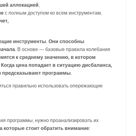
ошей аллокацией
,
ие
с полным доступом ко всем инструментам,
чет,
ющие инструменты. Они способны
начала.
В основе ― базовые правила колебания
емятся к среднему значению, в котором
 Когда цена попадает в ситуацию дисбаланса,
 и предсказывают программы.
читься правильно использовать опережающие
ия программы, нужно проанализировать их
 которые стоит обратить внимание: