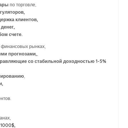
нары
по торговле,
гуляторов,
держка клиентов,
денег,
бом счете.
а финансовых рынках,
ыми прогнозами,
,
правляющие со стабильной доходностью 1-5%
тированию
,
и,
нтов.
анах,
1000$,