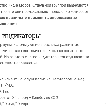
ство индикаторов. Отдельной группой выделяются
но, что они предсказывают поведение котировок
как правильно применять опережающие
ьзования.
 индикаторы
ормулы, использующие в расчетах различные
рмировали свое значение, и только после этого
. Из-за этого многие индикаторы запаздывают, то
д сменил направление.
16 г. клиенты обслуживались в Нефтепромбанке)
 STP/NDD
,01 лот
от, от 0,4 спред + Кэшбек до 60%
/10 usd/10 евро