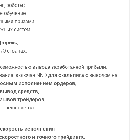
г, роботы)
ое обучение
ежными призами
ежных систем
форекс,
170 странах,
возможностью вывода заработанной прибыли,
вания, включая NND
для скальпига с
выводом на
осным исполнением ордеров,
вывод средств,
тзывов трейдеров,
 — решение тут.
 скорость исполнения
скоростного и точного трейдинга,