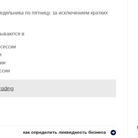
едельника по пятницу, за исключением кратких
ываются в:
 сессии
и
сии
ссии
rading
как определить ликвидность бизнеса