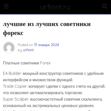
Skip
urfinnt.ru
to
content
лучшие из лучших советники
форекс
Posted on
31 января 2024
by
urfinnt
Платные советники Forex
EA Builder: мощный конструктор советников с удобным
интерфейсом и множеством функций.
Trade Copier: копирует сделки с одного счета на другой,
что позволяет автоматизировать торговлю.
Super Scalper: высокочастотный советник скальпинга,
основанный на экстремальных ценовых уровнях.