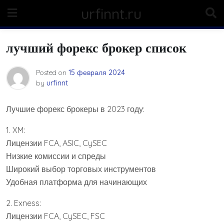
Skip
urfinnt.ru
to
content
лучший форекс брокер список
Posted on
15 февраля 2024
by
urfinnt
Лучшие форекс брокеры в 2023 году:
1. XM:
Лицензии FCA, ASIC, CySEC
Низкие комиссии и спреды
Широкий выбор торговых инструментов
Удобная платформа для начинающих
2. Exness:
Лицензии FCA, CySEC, FSC