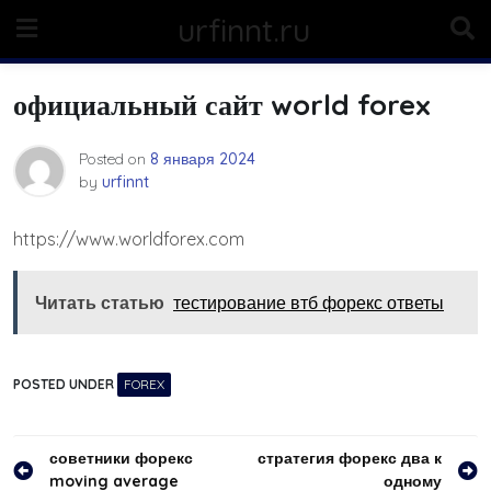
Skip
urfinnt.ru
to
content
официальный сайт world forex
Posted on
8 января 2024
by
urfinnt
https://www.worldforex.com
Читать статью
тестирование втб форекс ответы
POSTED UNDER
FOREX
Навигация
советники форекс
стратегия форекс два к
moving average
одному