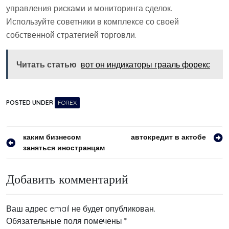
управления рисками и мониторинга сделок.
Используйте советники в комплексе со своей
собственной стратегией торговли.
Читать статью
вот он индикаторы грааль форекс
POSTED UNDER
FOREX
Навигация
каким бизнесом
автокредит в актобе
заняться иностранцам
по
записям
Добавить комментарий
Ваш адрес email не будет опубликован.
Обязательные поля помечены
*