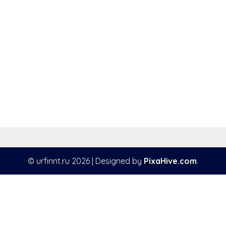
© urfinnt.ru 2026
|
Designed by
PixaHive.com
.