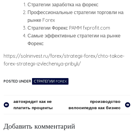
Стратегии заработка на форекс
Профессиональные стратегии торговли на
рынке Forex
Стратегии Форекс PAMM fxprofit.com
Самые эффективные стратегии на рынке
Форекс
https://solninvest.ru/forex/strategii-forex/chto-takoe-
forex-strategii-izvlecheniya-pribyli/
POSTED UNDER
СТРАТЕГИИ FOREX
Навигация
автокредит как не
производство
платить проценты
велосипедов как бизнес
по
записям
Добавить комментарий