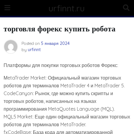
Skip
urfinnt.ru
to
content
торговля форекс купить робота
Posted on
5 января 2024
by
urfinnt
Платформы для покупки торговых роботов Форекс:
МetaTrader Market: Официальный магазин торговых
роботов для терминалов MetaTrader 4 и MetaTrader 5.
CodeCanyon: Рынок, где можно купить скрипты и
торговых роботов, написанных на языках
программирования MetaQuotes Language (MQL).
MQL5 Market: Еще один официальный магазин торговых
роботов для терминалов MetaTrader.
fxCodeBase: База кода для автоматизированной