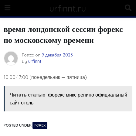
Skip
urfinnt.ru
to
content
время лондонской сессии форекс
по московскому времени
Posted on
9 декабря 2023
by
urfinnt
10:00-17:00 (понедельник — пятница)
Читать статью
форекс микс репино официальный
сайт отель
POSTED UNDER
FOREX