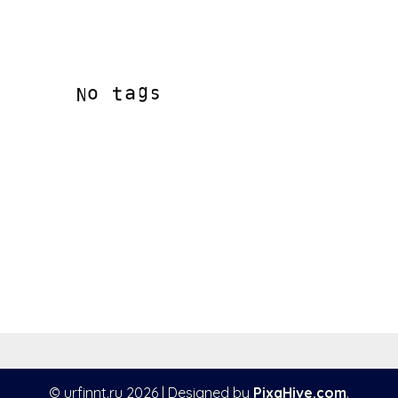
© urfinnt.ru 2026
|
Designed by
PixaHive.com
.