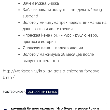
Зачем нужна биржа
Заблокировали аккаунт — что делать? ebay
suspend
Золото у минимума трех недель, внимание на
данных сша и долге греции
Японская йена (jpy) – курс к рублю, евро,
прогноз и история
Японская иена — валюта японии
Золото у максимума 28 месяцев после
выпуска отчета adp
http://workscan.ru/kto-javljaetsja-chlenami-fondovoj-
birzhi/
POSTED UNDER
ФОНДОВЫЙ РЫНОК
Навигация
крупный бизнес сколько
Что будет с российским