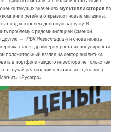
вестцииях» отметили, что большинство акций в
 оценке текущих значениях
мультипликаторов
по
то компании ретейла открывают новые магазины,
жат под контролем долговую нагрузку. В
шить проблему с редомициляцией (сменой
в другую. —
«РБК Инвестиции»
) и снова начать
верняка станет драйвером роста их популярности
ой положительный взгляд на сектор аналитики.
овать в портфеле каждого инвестора не только как
ция на случай реализации негативных сценариев
Магнит», «Русагро»