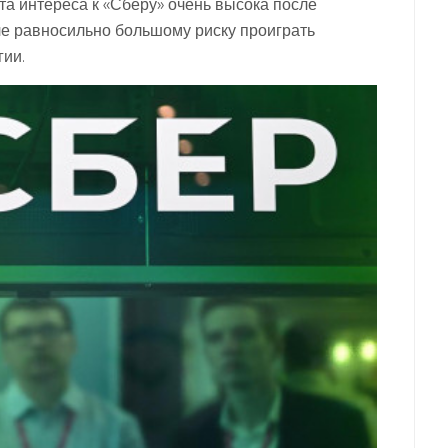
та интереса к «Сберу» очень высока после
ле равносильно большому риску проиграть
гии.