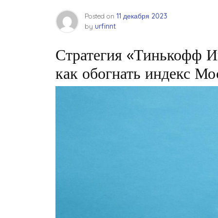
Posted on
11 декабря 2023
by
urfinnt
Стратегия «Тинькофф И
как обогнать индекс М