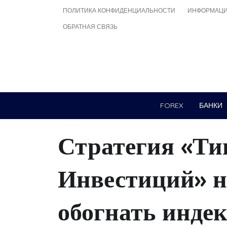
Skip
ПОЛИТИКА КОНФИДЕНЦИАЛЬНОСТИ
ИНФОРМАЦИ
to
ОБРАТНАЯ СВЯЗЬ
content
FOREX
БАНКИ
Стратегия «Т
Инвестиций» на
обогнать инде