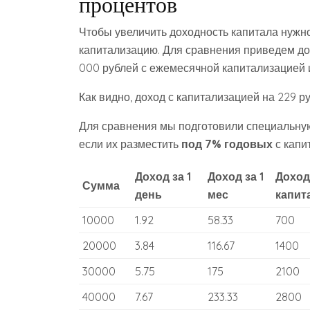
процентов
Чтобы увеличить доходность капитала нужн
капитализацию. Для сравнения приведем дох
000 рублей с ежемесячной капитализацией и
Как видно, доход с капитализацией на 229 р
Для сравнения мы подготовили специальную 
если их разместить
под 7% годовых
с капи
Доход за 1
Доход за 1
Доход 
Сумма
день
мес
капит
10000
1.92
58.33
700
20000
3.84
116.67
1400
30000
5.75
175
2100
40000
7.67
233.33
2800