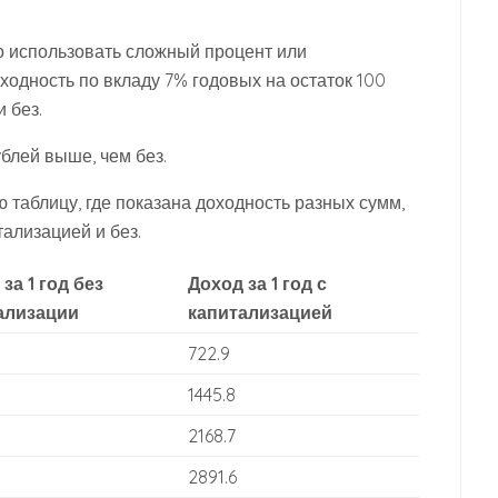
о использовать сложный процент или
одность по вкладу 7% годовых на остаток 100
 без.
ублей выше, чем без.
таблицу, где показана доходность разных сумм,
тализацией и без.
за 1 год без
Доход за 1 год с
ализации
капитализацией
722.9
1445.8
2168.7
2891.6