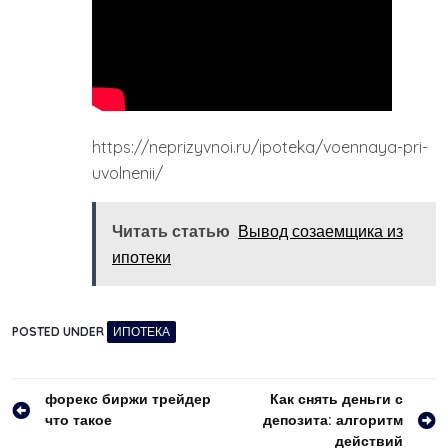
https://neprizyvnoi.ru/ipoteka/voennaya-pri-
uvolnenii/
Читать статью
Вывод созаемщика из
ипотеки
POSTED UNDER
ИПОТЕКА
Навигация
форекс биржи трейдер
Как снять деньги с
что такое
депозита: алгоритм
по
действий