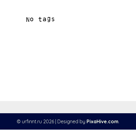
© urfinnt.ru 2026
|
Designed by
PixaHive.com
.