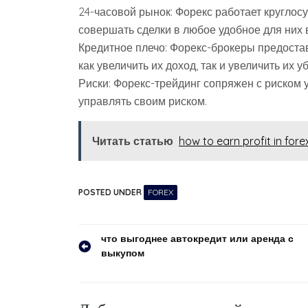
24-часовой рынок: Форекс работает круглосу
совершать сделки в любое удобное для них 
Кредитное плечо: Форекс-брокеры предоста
как увеличить их доход, так и увеличить их у
Риски: Форекс-трейдинг сопряжен с риском 
управлять своим риском.
Читать статью
how to earn profit in fore
POSTED UNDER
FOREX
Навигация
что выгоднее автокредит или аренда с
выкупом
по
записям