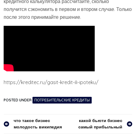
кредитного калькулятора рассчитайте, сколько
получится сэкономить в первом и втором случае. Только
после этого принимайте решение.
https://kreditec.ru/gasit-kredit-ili-ipoteku/
POSTED UNDER
ПОТРЕБИТЕЛЬСКИЕ КРЕДИТЫ
Навигация
что такое бизнес
какой бьюти бизнес
молодость википедия
самый прибыльный
по