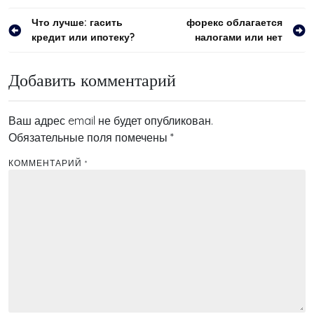
Навигация
Что лучше: гасить
форекс облагается
кредит или ипотеку?
налогами или нет
по
записям
Добавить комментарий
Ваш адрес email не будет опубликован.
Обязательные поля помечены
*
КОММЕНТАРИЙ
*